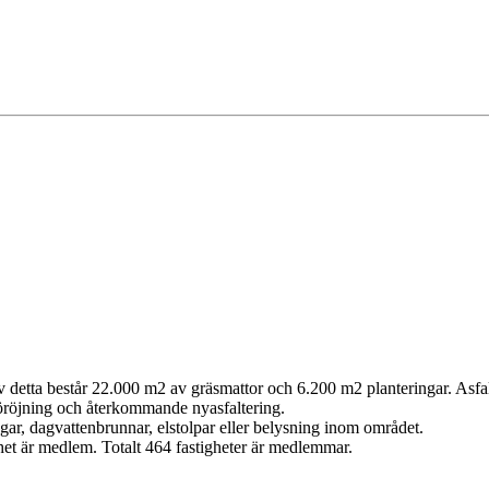
etta består 22.000 m2 av gräsmattor och 6.200 m2 planteringar. Asfalt
nöröjning och återkommande nyasfaltering.
ar, dagvattenbrunnar, elstolpar eller belysning inom området.
het är medlem. Totalt 464 fastigheter är medlemmar.