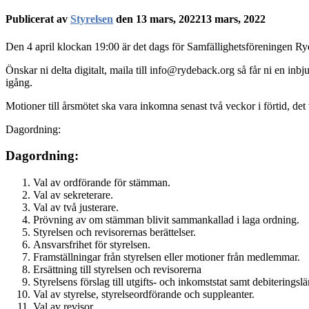
Publicerat av
Styrelsen
den
13 mars, 2022
13 mars, 2022
Den 4 april klockan 19:00 är det dags för Samfällighetsföreningen Ry
Önskar ni delta digitalt, maila till info@rydeback.org så får ni en i
igång.
Motioner till årsmötet ska vara inkomna senast två veckor i förtid, det
Dagordning:
Dagordning:
Val av ordförande för stämman.
Val av sekreterare.
Val av två justerare.
Prövning av om stämman blivit sammankallad i laga ordning.
Styrelsen och revisorernas berättelser.
Ansvarsfrihet för styrelsen.
Framställningar från styrelsen eller motioner från medlemmar.
Ersättning till styrelsen och revisorerna
Styrelsens förslag till utgifts- och inkomststat samt debiteringsl
Val av styrelse, styrelseordförande och suppleanter.
Val av revisor.