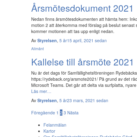
Årsmötesdokument 2021
Nedan finns årsmötesdokumenten att hämta hem: Inkomn
motion 2 att återkomma med förslag på beslut senast
kommer motionen att tas upp enligt nedan.
Av
Styrelsen
,
5 år
15 april, 2021
sedan
Allmänt
Kallelse till årsmöte 2021
Nu är det dags för Samfällighetsföreningen Rydebäcks 
https://rydeback.org/arsmote2021/ På grund av det råda
Microsoft Teams. Det går att delta via surfplatta, nyar
Läs mer…
Av
Styrelsen
,
5 år
23 mars, 2021
sedan
Sidnumrering
Föregående
1
2
3
Nästa
för
Felanmälan
inlägg
Kartor