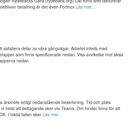
ingen Rydebäcks Gård (rydeback.org) Likt förra året fakturerar
utebliven betalning är det även Fortnox
Läs mer…
tt asfaltera delar av våra gångvägar. Arbetet inleds med
e etapper som finns specificerade nedan. Viss avvikelse mot skiss
etapperna nedan
ra årsmöte enligt nedanstående beskrivning. Tid och plats
vi helst att deltagande sker via Teams. Om hinder finns för att
GK. I båda fallen sker
Läs mer…