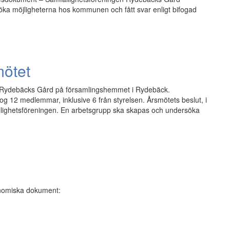
ka möjligheterna hos kommunen och fått svar enligt bifogad
mötet
en Rydebäcks Gård på församlingshemmet i Rydebäck.
ltog 12 medlemmar, inklusive 6 från styrelsen. Årsmötets beslut, i
ällighetsföreningen. En arbetsgrupp ska skapas och undersöka
onomiska dokument: