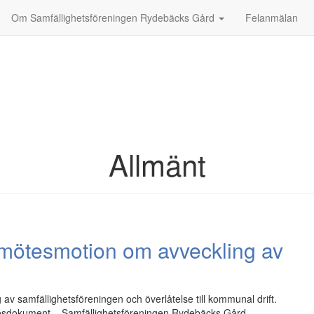
Om Samfällighetsföreningen Rydebäcks Gård
Felanmälan
Allmänt
smötesmotion om avveckling av
av samfällighetsföreningen och överlåtelse till kommunal drift.
ötesdokument – Samfällighetsföreningen Rydebäcks Gård