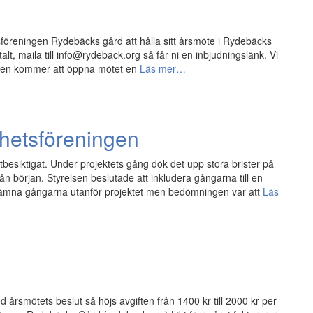
sföreningen Rydebäcks gård att hålla sitt årsmöte i Rydebäcks
t, maila till info@rydeback.org så får ni en inbjudningslänk. Vi
 men kommer att öppna mötet en
Läs mer…
ghetsföreningen
utbesiktigat. Under projektets gång dök det upp stora brister på
rån början. Styrelsen beslutade att inkludera gångarna till en
t lämna gångarna utanför projektet men bedömningen var att
Läs
ed årsmötets beslut så höjs avgiften från 1400 kr till 2000 kr per