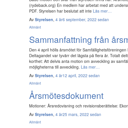
(rydeback.org) En medlem har arbetat med att undersö
PDF. Styrelsen har beslutat att inte
Läs mer…
Av
Styrelsen
,
4 år
6 september, 2022
sedan
Allmänt
Sammanfattning från års
Den 4 april hölls årsmötet för Samfällighetsförening
Deltagandet var tyvärr det lägsta på flera år. Totalt de
korthet: Att delvis anta motion om avveckling av samf
möjligheterna till avveckling.
Läs mer…
Av
Styrelsen
,
4 år
12 april, 2022
sedan
Allmänt
Årsmötesdokument
Motioner: Årsredovisning och revisionsberättelse: Ek
Av
Styrelsen
,
4 år
25 mars, 2022
sedan
Allmänt