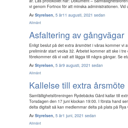
år. Läs protokollet här: Dokument – Samfällighetsfören
vi genom Fortnox för att minska administrationen. Vid 
Av
Styrelsen
,
5 år
11 augusti, 2021
sedan
Allmänt
Asfaltering av gångvägar
Enligt beslut på det extra årsmötet i våras kommer vi a
preliminär start vecka 32. Arbetet kommer att ske i tr
förekommer då vi valt att lägga till några gångar. Se 
Av
Styrelsen
,
5 år
9 augusti, 2021
sedan
Allmänt
Kallelse till extra årsmöte
Samfällighetsföreningen Rydebäcks Gård kallar till ext
Torsdagen den 17 juni klockan 19:00. I första hand ser 
delta digitalt så kan medlemmar delta på plats på Rya 
Av
Styrelsen
,
5 år
1 juni, 2021
sedan
Allmänt