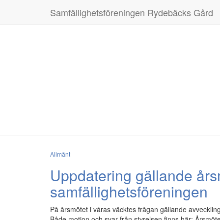
Samfällighetsföreningen Rydebäcks Gård
Allmänt
Uppdatering gällande år
samfällighetsföreningen
På årsmötet i våras väcktes frågan gällande avveckling 
Både motion och svar från styrelsen finns här: Årsm