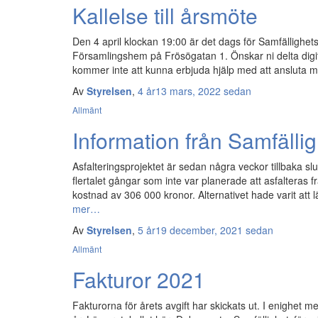
Kallelse till årsmöte
Den 4 april klockan 19:00 är det dags för Samfällighet
Församlingshem på Frösögatan 1. Önskar ni delta digital
kommer inte att kunna erbjuda hjälp med att ansluta
Av
Styrelsen
,
4 år
13 mars, 2022
sedan
Allmänt
Information från Samfälli
Asfalteringsprojektet är sedan några veckor tillbaka sl
flertalet gångar som inte var planerade att asfalteras f
kostnad av 306 000 kronor. Alternativet hade varit at
mer…
Av
Styrelsen
,
5 år
19 december, 2021
sedan
Allmänt
Fakturor 2021
Fakturorna för årets avgift har skickats ut. I enighet m